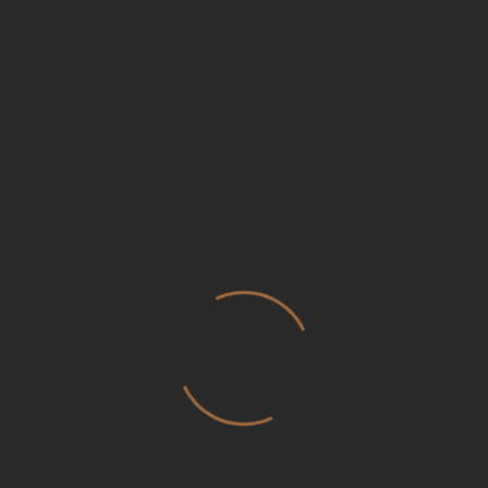
Publicat si in
Jurnalul Milenial
,
aici
.
Share.
Leave A Comment