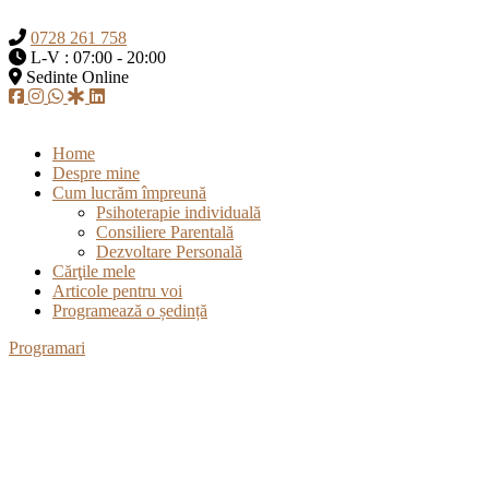
0728 261 758
L-V : 07:00 - 20:00
Sedinte Online
Home
Despre mine
Cum lucrăm împreună
Psihoterapie individuală
Consiliere Parentală
Dezvoltare Personală
Cărţile mele
Articole pentru voi
Programează o ședință
Programari