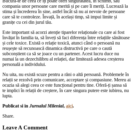
Bucură-te de ceea ce îți poate oferi singurătatea, în schimb, sau
compania unor persoane care merită și pe care îi meriți. Lucrează la
stima și încrederea în sine, astfel încât să nu ai nevoie de persoane
care să te controleze. Învață, în același timp, să impui limite și
granițe cu cei din jurul tău.
Este important să acorzi atenție tiparelor relaționale cu care ai fost
învățat în familia ta, să înveți să faci diferența între relațiile sănătoase
și cele toxice. Există o relație toxică, atunci când o persoană nu
reușește să recunoască dinamica distructivă pe care o caută
subconștient ca să se joace cu un partener. Acest lucru duce nu
numai la un dezechilibru al relației, dar limitează adesea creșterea
personală a individului.
Nu uita, nu există scuze pentru a răni o altă persoană. Problemele în
relații se rezolvă prin comunicare, acceptare și compasiune. Mereu ai
ocazia să alegi ceea ce este funcțional pentru tine. Oferă-ți șansa să
te implici în relații de creștere, în care singura putere este iubirea, nu
lupta.
Publicat si in
Jurnalul Milenial
,
aici
.
Share.
Leave A Comment