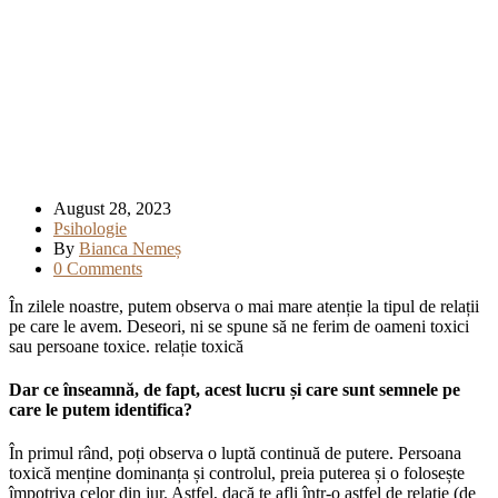
August 28, 2023
Psihologie
By
Bianca Nemeș
0 Comments
În zilele noastre, putem observa o mai mare atenție la tipul de relații
pe care le avem. Deseori, ni se spune să ne ferim de oameni toxici
sau persoane toxice. relație toxică
Dar ce înseamnă, de fapt, acest lucru și care sunt semnele pe
care le putem identifica?
În primul rând, poți observa o luptă continuă de putere. Persoana
toxică menține dominanța și controlul, preia puterea și o folosește
împotriva celor din jur. Astfel, dacă te afli într-o astfel de relație (de