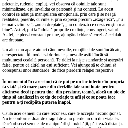
prietenie, rudenie, cuplu), vei observa că opiniile tale sunt
minimalizate, ești invalidat ca persoană și nu contezi. La acest
control se adaugă manipularea emoțională, prin care ți se neagă
realitatea, părerile, cuvintele, prin expresii precum „exagerezi”, „nu
te mai victimiza”, „nu ai dreptate”, „nu contează ce crezi, eu știu mai
bine”. Astfel, pui la îndoială propriile credințe, convingeri, valori.
Astfel, te pierzi constant pe tine, ajungând chiar să crezi că celalalt
are dreptate.
Un alt semn apare atunci când nevoile, emoțiile tale sunt încălcate,
nerespectate. Îți modelezi dorințele și nevoile astfel încât să
mulțumești cealaltă persoană. Te ridici la niște standarde și așteptări
false, pentru că altfel nu ești suficient. Vei ajunge să te chinui să
corespunzi unor standarde, de frica pierderii relației respective.
În momentul în care simți că te pui pe un loc inferior în propria
ta viață și că mare parte din deciziile tale sunt luate pentru
altcineva decât pentru tine, din presiune, teamă, alocă un pic de
timp să analizezi în ce tip de relație te afli și ce se poate face
pentru a-ți recăpăta puterea înapoi.
Caută acei oameni cu care rezonezi, care te acceptă necondiționat.
Nu te conforma doar de dragul de a nu pierde un om din viața ta.
Dacă observi semne ale manipulării și toxicității, păstrează distanța.