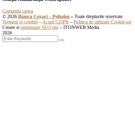
Comanda cartea
© 2026
Bianca Covaci – Psiholog
–
Toate drepturile rezervate
Termeni și condiții
–
Acord GDPR
–
Politica de utilizare Cookie-uri
Creare si
optimizare SEO site
– ITONWEB Media
2026