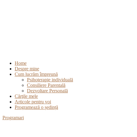
Home
Despre mine
Cum lucrăm împreună
Psihoterapie individuală
Consiliere Parentală
Dezvoltare Personală
Cărţile mele
Articole pentru voi
Programează o ședință
Programari