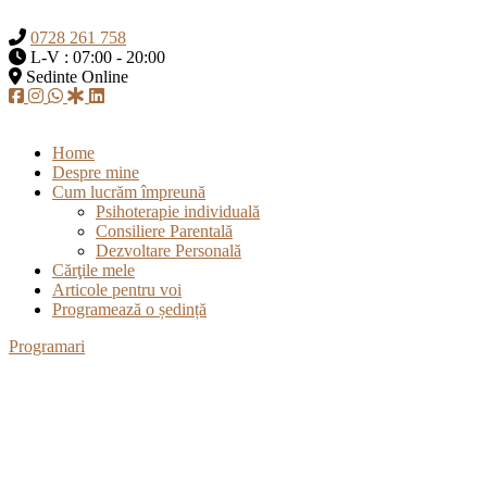
0728 261 758
L-V : 07:00 - 20:00
Sedinte Online
Home
Despre mine
Cum lucrăm împreună
Psihoterapie individuală
Consiliere Parentală
Dezvoltare Personală
Cărţile mele
Articole pentru voi
Programează o ședință
Programari