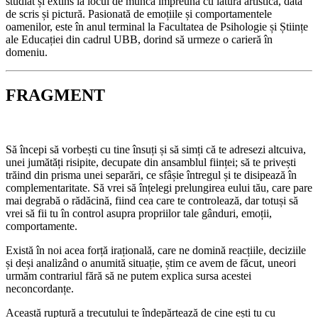
studiat și extins la locul de muncă împreună cu latura artistică, dată
de scris și pictură. Pasionată de emoțiile și comportamentele
oamenilor, este în anul terminal la Facultatea de Psihologie și Științe
ale Educației din cadrul UBB, dorind să urmeze o carieră în
domeniu.
FRAGMENT
Să începi să vorbești cu tine însuți și să simți că te adresezi altcuiva,
unei jumătăți risipite, decupate din ansamblul ființei; să te privești
trăind din prisma unei separări, ce sfâșie întregul și te disipează în
complementaritate. Să vrei să înțelegi prelungirea eului tău, care pare
mai degrabă o rădăcină, fiind cea care te controlează, dar totuși să
vrei să fii tu în control asupra propriilor tale gânduri, emoții,
comportamente.
Există în noi acea forță irațională, care ne domină reacțiile, deciziile
și deși analizând o anumită situație, știm ce avem de făcut, uneori
urmăm contrariul fără să ne putem explica sursa acestei
neconcordanțe.
Această ruptură a trecutului te îndepărtează de cine ești tu cu