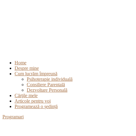
Home
Despre mine
Cum lucrăm împreună
Psihoterapie individuală
Consiliere Parentală
Dezvoltare Personală
Cărţile mele
Articole pentru voi
Programează o ședință
Programari