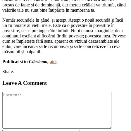
presus de fapte și de dominanță, dar mereu celălalt va triumfa, când
valorile tale nu sunt bine întipărite în membrana ta.
Număr secundele în gând, și aștept. Aștept o nouă secundă și încă
un fir narativ al vieții mele. Este ca o povestire în povestire în
povestire, ce se prelinge către infinit. Nu îi cunosc marginile, doar
conținutul oscilant al fiecărui fir din poveste; povestea mea. Privesc
cum se împletește fără sens, aparent cu viziuni dezasamblate ale
eului, care încearcă să le recunoască și să le concretizeze în ceva
măsurabil și palpabil.
Publicat si in
Citestema
,
aici
.
Share.
Leave A Comment