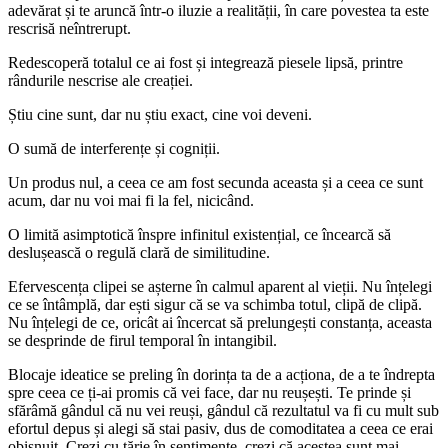
adevărat și te aruncă într-o iluzie a realității, în care povestea ta este
rescrisă neîntrerupt.
Redescoperă totalul ce ai fost și integrează piesele lipsă, printre
rândurile nescrise ale creației.
Știu cine sunt, dar nu știu exact, cine voi deveni.
O sumă de interferențe și cogniții.
Un produs nul, a ceea ce am fost secunda aceasta și a ceea ce sunt
acum, dar nu voi mai fi la fel, nicicând.
O limită asimptotică înspre infinitul existențial, ce încearcă să
deslușească o regulă clară de similitudine.
Efervescența clipei se așterne în calmul aparent al vieții. Nu înțelegi
ce se întâmplă, dar ești sigur că se va schimba totul, clipă de clipă.
Nu înțelegi de ce, oricât ai încercat să prelungești constanța, aceasta
se desprinde de firul temporal în intangibil.
Blocaje ideatice se preling în dorința ta de a acționa, de a te îndrepta
spre ceea ce ți-ai promis că vei face, dar nu reușești. Te prinde și
sfărâmă gândul că nu vei reuși, gândul că rezultatul va fi cu mult sub
efortul depus și alegi să stai pasiv, dus de comoditatea a ceea ce erai
obișnuit. Crezi cu tărie în sentimente, crezi că acestea sunt mai