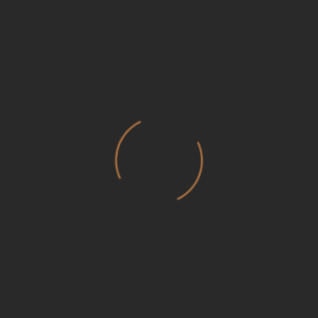
„Cred că în esența noastră suntem IUBIRE, VIAȚA,
fapt ce se contopește cu ideea de divinitate,
creator al lumii. Universul este infinit în timp și
spațiu, iar noi suntem ființe vii, raționale, ce ne
credem minunați, centrul a tot ceea ce există, însă
această nemărginire și-ar putea continua cursul în
lipsa noastră, reciproca fiind falsă.”
Publicat si in Vorbepentrusufletblog,
aici
.
Share.