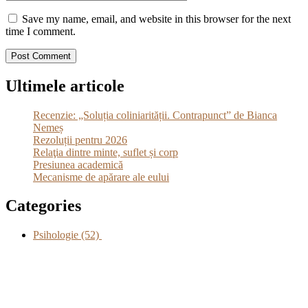
Save my name, email, and website in this browser for the next
time I comment.
Ultimele articole
Recenzie: „Soluția coliniarității. Contrapunct” de Bianca
Nemeș
Rezoluții pentru 2026
Relaţia dintre minte, suflet și corp
Presiunea academică
Mecanisme de apărare ale eului
Categories
Psihologie
(52)