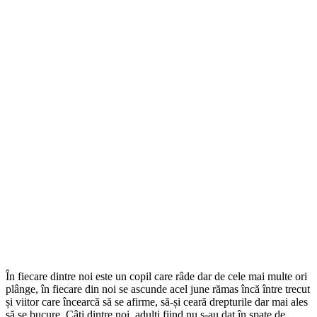
În fiecare dintre noi este un copil care râde dar de cele mai multe ori
plânge, în fiecare din noi se ascunde acel june rămas încă între trecut
și viitor care încearcă să se afirme, să-și ceară drepturile dar mai ales
să se bucure. Câți dintre noi, adulți fiind nu s-au dat în spate de