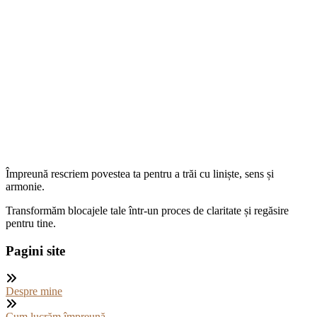
Împreună rescriem povestea ta pentru a trăi cu liniște, sens și
armonie.
Transformăm blocajele tale într-un proces de claritate și regăsire
pentru tine.
Pagini site
Despre mine
Cum lucrăm împreună