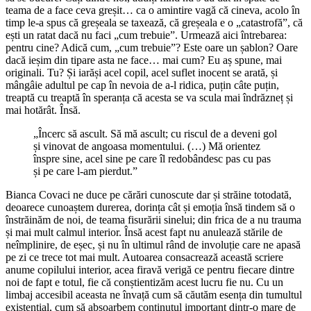
teama de a face ceva greșit… ca o amintire vagă că cineva, acolo în
timp le-a spus că greșeala se taxează, că greșeala e o „catastrofă”, că
ești un ratat dacă nu faci „cum trebuie”. Urmează aici întrebarea:
pentru cine? Adică cum, „cum trebuie”? Este oare un șablon? Oare
dacă ieșim din tipare asta ne face… mai cum? Eu aș spune, mai
originali. Tu? Și iarăși acel copil, acel suflet inocent se arată, și
mângâie adultul pe cap în nevoia de a-l ridica, puțin câte puțin,
treaptă cu treaptă în speranța că acesta se va scula mai îndrăzneț și
mai hotărât. Însă.
„Încerc să ascult. Să mă ascult; cu riscul de a deveni gol
și vinovat de angoasa momentului. (…) Mă orientez
înspre sine, acel sine pe care îl redobândesc pas cu pas
și pe care l-am pierdut.”
Bianca Covaci ne duce pe cărări cunoscute dar și străine totodată,
deoarece cunoaștem durerea, dorința cât și emoția însă tindem să o
înstrăinăm de noi, de teama fisurării sinelui; din frica de a nu trauma
și mai mult calmul interior. Însă acest fapt nu anulează stările de
neîmplinire, de eșec, și nu în ultimul rând de involuție care ne apasă
pe zi ce trece tot mai mult. Autoarea consacrează această scriere
anume copilului interior, acea firavă verigă ce pentru fiecare dintre
noi de fapt e totul, fie că conștientizăm acest lucru fie nu. Cu un
limbaj accesibil aceasta ne învață cum să căutăm esența din tumultul
existențial, cum să absoarbem conținutul important dintr-o mare de