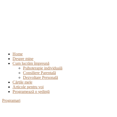
Home
Despre mine
Cum lucrăm împreună
Psihoterapie individuală
Consiliere Parentală
Dezvoltare Personală
Cărţile mele
Articole pentru voi
Programează o ședință
Programari