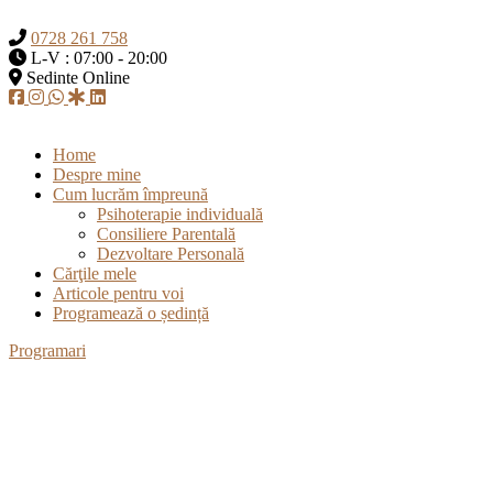
0728 261 758
L-V : 07:00 - 20:00
Sedinte Online
Home
Despre mine
Cum lucrăm împreună
Psihoterapie individuală
Consiliere Parentală
Dezvoltare Personală
Cărţile mele
Articole pentru voi
Programează o ședință
Programari