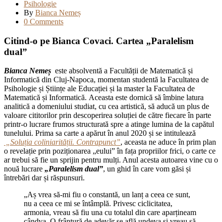
Psihologie
By
Bianca Nemeș
0 Comments
Citind-o pe Bianca Covaci. Cartea „Paralelism
dual”
Bianca Nemeș
este absolventă a Facultății de Matematică și
Informatică din Cluj-Napoca, momentan studentă la Facultatea de
Psihologie și Științe ale Educației și la master la Facultatea de
Matematică și Informatică. Aceasta este dornică să îmbine latura
analitică a domeniului studiat, cu cea artistică, să aducă un plus de
valoare cititorilor prin descoperirea soluției de către fiecare în parte
printr-o lucrare frumos structurată spre a atinge lumina de la capătul
tunelului. Prima sa carte a apărut în anul 2020 și se intitulează
„Soluția coliniarității. Contrapunct”
, aceasta ne aduce în prim plan
o revelație prin poziționarea „eului” în fața propriilor frici, o carte ce
ar trebui să fie un sprijin pentru mulți. Anul acesta autoarea vine cu o
nouă lucrare
„Paralelism dual”
, un ghid în care vom găsi și
întrebări dar și răspunsuri.
„Aș vrea să-mi fiu o constantă, un lanț a ceea ce sunt,
nu a ceea ce mi se întâmplă. Privesc ciclicitatea,
armonia, vreau să fiu una cu totalul din care aparțineam
cândva. O frântură de adevăr se află undeva și vreau să