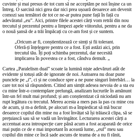
cuvinte și mai presus de tot cum să ne acceptăm pe noi înșine ca un
întreg. O sarcină nici grea dar nici prea ușoară deoarece am devenit
comozi sau temători de tot ce ne-ar putea pune față în față cu
adevăratul „eu”. Aici, printre filele acestei cărți vom retrăi din nou
trecutul și prezentul pentru a limpezi apele viitorului, pentru a ne da
o nouă șansă de a trăi împăcați cu ce-am fost și ce suntem.
„Oricum ar fi, conștientizează ce simți și fii tolerant.
Oferă-ți înțelegere pentru ce a fost. Ești astăzi aici, prin
trecutul tău. Îți poți schimba prezentul, dar necesită
implicarea în povestea ce a fost, cândva demult. „
Cartea „Paralelism dual” scoate la lumină niște adevăruri atât de
evidente și totuși atât de ignorate de noi. Autoarea nu doar pune
punctele pe „i”, ci și ne conduce spre a ne pune singuri întrebări… la
care tot noi să răspundem. Citind am simțit adesea nevoia de a sta eu
cu mine într-o contemplare prelungă, analizam lucrurile în amănunt
într-un fel mult mai profund; și am conștientizat că niciodată nu am
rupt legătura cu trecutul. Mereu acesta a mers pas la pas cu mine cea
de acum, și m-a definit, pe alocuri m-a împiedicat să mă bucur
deoarece copilul din mine nu a fost învățat să își trăiască clipa, să se
prețuiască sau să se vadă un învingător. Lecturarea acestei cărți a
accentuat acea introspecție care până acum a fost acaparată de orice
mai puțin ce de e mai important în această lume, „eul” meu sau
copilul din mine ce încă șade ascuns de teama de a nu fi rănit,