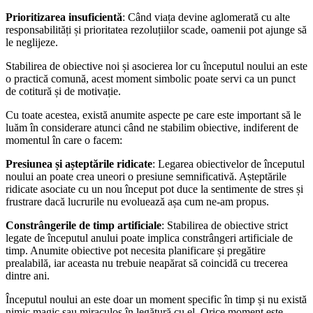
Prioritizarea insuficientă
: Când viața devine aglomerată cu alte
responsabilități și prioritatea rezoluțiilor scade, oamenii pot ajunge să
le neglijeze.
Stabilirea de obiective noi și asocierea lor cu începutul noului an este
o practică comună, acest moment simbolic poate servi ca un punct
de cotitură și de motivație.
Cu toate acestea, există anumite aspecte pe care este important să le
luăm în considerare atunci când ne stabilim obiective, indiferent de
momentul în care o facem:
Presiunea și așteptările ridicate
: Legarea obiectivelor de începutul
noului an poate crea uneori o presiune semnificativă. Așteptările
ridicate asociate cu un nou început pot duce la sentimente de stres și
frustrare dacă lucrurile nu evoluează așa cum ne-am propus.
Constrângerile de timp artificiale
: Stabilirea de obiective strict
legate de începutul anului poate implica constrângeri artificiale de
timp. Anumite obiective pot necesita planificare și pregătire
prealabilă, iar aceasta nu trebuie neapărat să coincidă cu trecerea
dintre ani.
Începutul noului an este doar un moment specific în timp și nu există
nimic magic sau miraculos în legătură cu el. Orice moment este