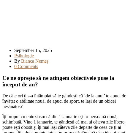
September 15, 2025
Psihologie
By
Bianca Nemeș
0 Comments
Ce ne oprește să ne atingem obiectivele puse la
început de an?
De câte ori ți s-a întâmplat să te gândești că ‘de la anul’ te apuci de
învățat o abilitate nouă, de apuci de sport, te lași de un obicei
nesănătos?
Îți propui cu entuziasm că din 1 ianuarie ești o persoană nouă,
schimbată. Vine 1 ianuarie, te gândești că mai ai câteva zile libere,
poate ești obosit și îți mai lași câteva zile departe de ceea ce ți-ai
propus. Îți aduci aminte totuși în prima săptămână câte idei ai avut