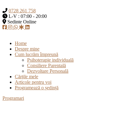
0728 261 758
L-V : 07:00 - 20:00
Sedinte Online
Home
Despre mine
Cum lucrăm împreună
Psihoterapie individuală
Consiliere Parentală
Dezvoltare Personală
Cărţile mele
Articole pentru voi
Programează o ședință
Programari