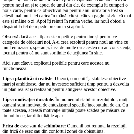
pentru noul an și te apuci de unul din ele, de exemplu îți cumperi o
nouă carte, pentru că obiectivul tău pentru anul următor a fost să
citești mai mult. Iei cartea în mână, citești câteva pagini și zici că mai
este și mâine o zi. Apoi îți reintri în rutina veche, iar noul obicei a
dispărut la fel de repede precum a și apărut.
Observă dacă acest tipar este repetitiv pentru tine și pentru ce
categorie de obiceiuri noi. A-ți crea rezoluții pentru noul an vine cu
mult entuziasm, speranță, însă de multe ori acestea nu au consistență,
tocmai pentru că nu sunt sprijinite de acțiunea în sine.
Aici sunt câteva explicații posibile pentru care acestea nu
functioneaza:
Lipsa planificării realiste
: Uneori, oamenii își stabilesc obiective
mari și ambițioase, dar nu investesc suficient timp pentru a dezvolta
un plan realist și realizabil pentru atingerea acestor obiective.
Lipsa motivației durabile
: În momentul stabilirii rezoluțiilor, mulți
oameni sunt motivați de entuziasmul specific începutului de an. Cu
toate acestea, această motivație inițială poate scădea pe măsură ce
timpul trece, iar dificultățile apar.
Frica de eșec sau de schimbare
: Oamenii pot renunța la rezoluții
din frică de eșec sau din confortul zonei de obisnuinta.