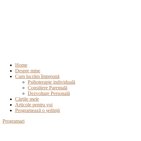
Home
Despre mine
Cum lucrăm împreună
Psihoterapie individuală
Consiliere Parentală
Dezvoltare Personală
Cărţile mele
Articole pentru voi
Programează o ședință
Programari