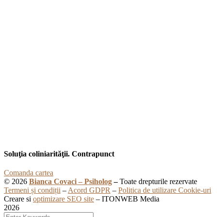
Soluţia coliniarităţii. Contrapunct
Comanda cartea
© 2026
Bianca Covaci – Psiholog
–
Toate drepturile rezervate
Termeni și condiții
–
Acord GDPR
–
Politica de utilizare Cookie-uri
Creare si
optimizare SEO site
– ITONWEB Media
2026