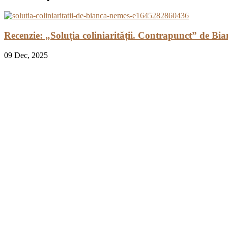
Recenzie: „Soluția coliniarității. Contrapunct” de Bi
09
Dec, 2025